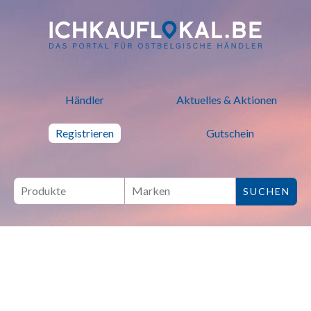
ich kauf lokal - Bei lokalen H
Händler
Aktuelles & Aktionen
Registrieren
Gutschein