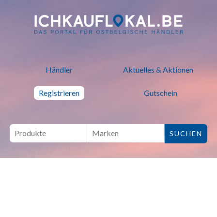
ich kauf lokal - Bei lokalen H
Händler
Aktuelles & Aktionen
Registrieren
Gutschein