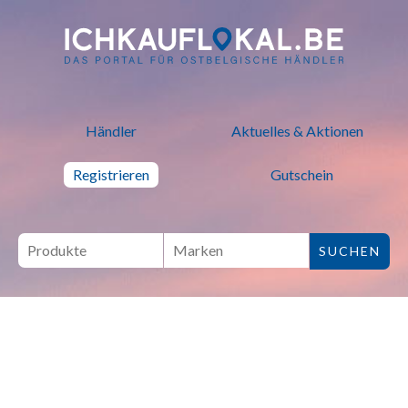
ich kauf lokal - Bei lokalen H
Händler
Aktuelles & Aktionen
Registrieren
Gutschein