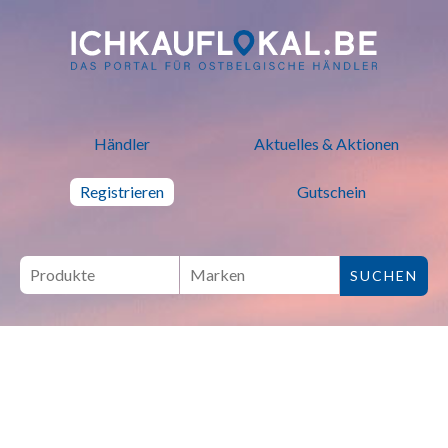
ich kauf lokal - Bei lokalen H
Händler
Aktuelles & Aktionen
Registrieren
Gutschein