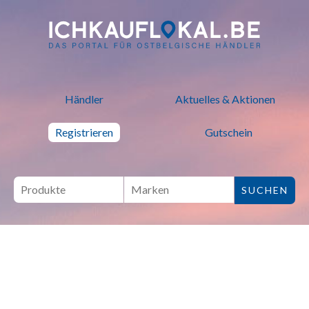
ich kauf lokal - Bei lokalen H
Händler
Aktuelles & Aktionen
Registrieren
Gutschein