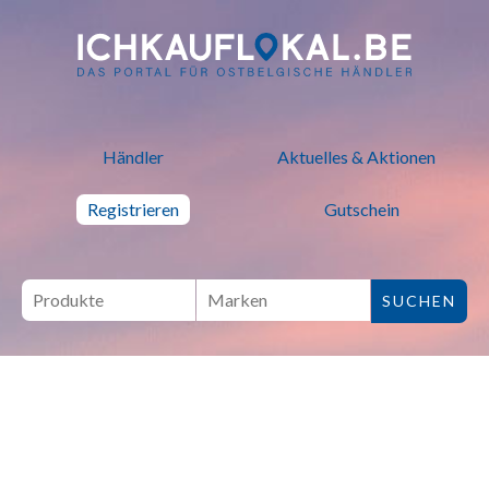
ich kauf lokal - Bei lokalen H
Händler
Aktuelles & Aktionen
Registrieren
Gutschein