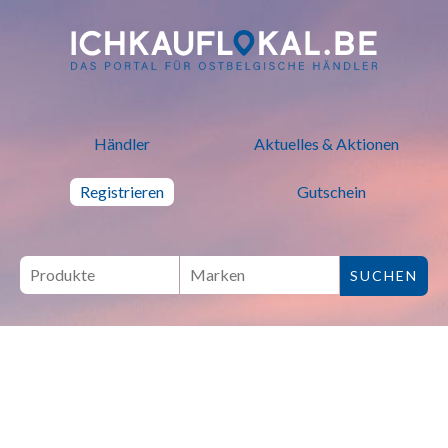
ich kauf lokal - Bei lokalen H
Händler
Aktuelles & Aktionen
Registrieren
Gutschein