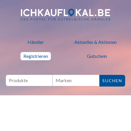
ich kauf lokal - Bei lokalen H
Händler
Aktuelles & Aktionen
Registrieren
Gutschein