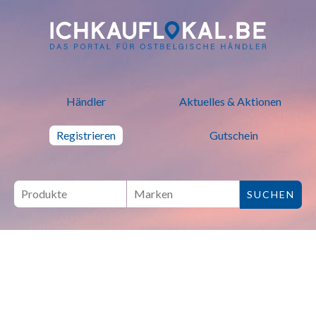
ich kauf lokal - Bei lokalen H
Händler
Aktuelles & Aktionen
Registrieren
Gutschein