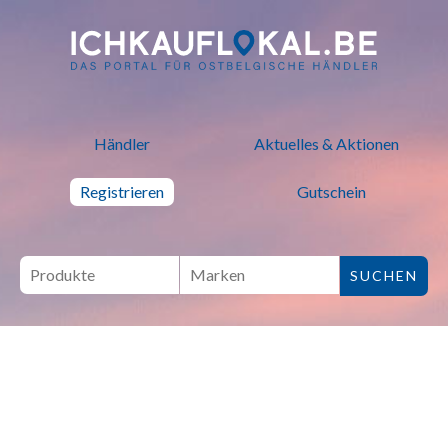
ich kauf lokal - Bei lokalen H
Händler
Aktuelles & Aktionen
Registrieren
Gutschein