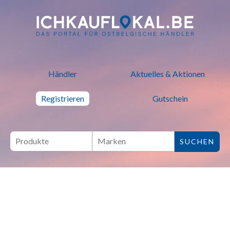
ich kauf lokal - Bei lokalen H
Händler
Aktuelles & Aktionen
Registrieren
Gutschein