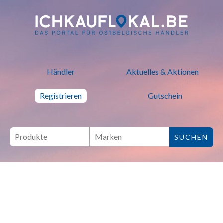
ich kauf lokal - Bei lokalen H
Händler
Aktuelles & Aktionen
Registrieren
Gutschein