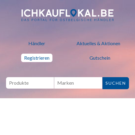
ich kauf lokal - Bei lokalen H
Händler
Aktuelles & Aktionen
Registrieren
Gutschein