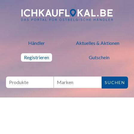
ich kauf lokal - Bei lokalen H
Händler
Aktuelles & Aktionen
Registrieren
Gutschein