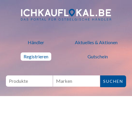
ich kauf lokal - Bei lokalen H
Händler
Aktuelles & Aktionen
Registrieren
Gutschein