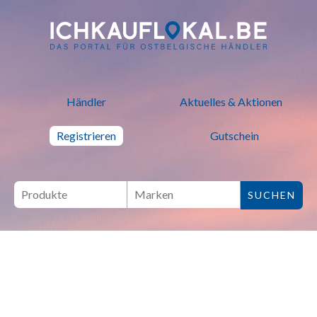
ich kauf lokal - Bei lokalen H
Händler
Aktuelles & Aktionen
Registrieren
Gutschein