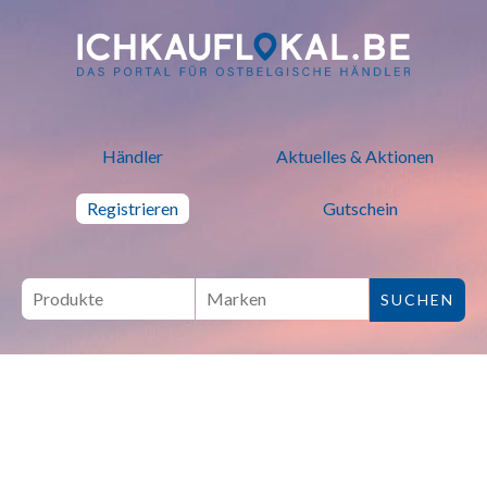
ich kauf lokal - Bei lokalen H
Händler
Aktuelles & Aktionen
Registrieren
Gutschein