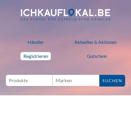
ich kauf lokal - Bei lokalen H
Händler
Aktuelles & Aktionen
Registrieren
Gutschein