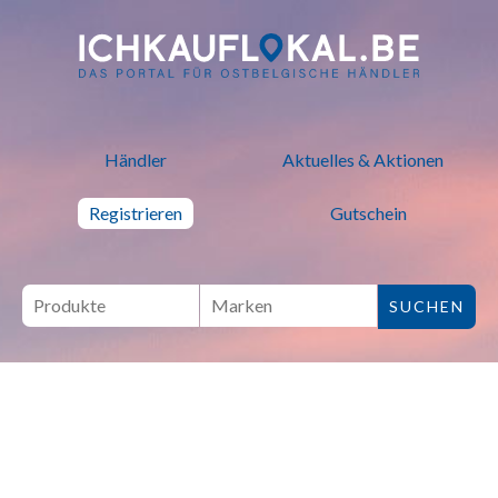
ich kauf lokal - Bei lokalen H
Händler
Aktuelles & Aktionen
Registrieren
Gutschein