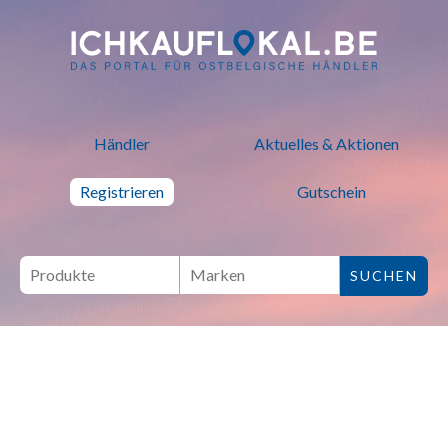
ich kauf lokal - Bei lokalen H
Händler
Aktuelles & Aktionen
Registrieren
Gutschein