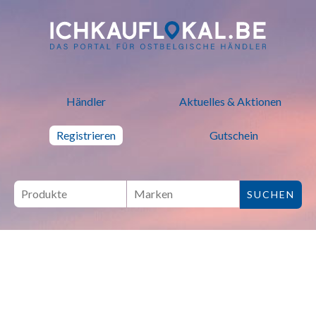
ich kauf lokal - Bei lokalen H
Händler
Aktuelles & Aktionen
Registrieren
Gutschein