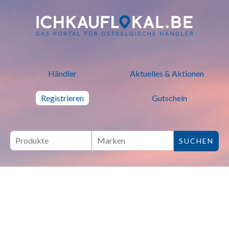
ich kauf lokal - Bei lokalen H
Händler
Aktuelles & Aktionen
Registrieren
Gutschein