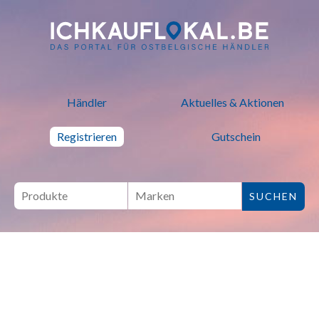
ich kauf lokal - Bei lokalen H
Händler
Aktuelles & Aktionen
Registrieren
Gutschein