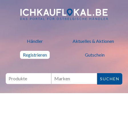
ich kauf lokal - Bei lokalen H
Händler
Aktuelles & Aktionen
Registrieren
Gutschein