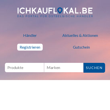
ich kauf lokal - Bei lokalen H
Händler
Aktuelles & Aktionen
Registrieren
Gutschein