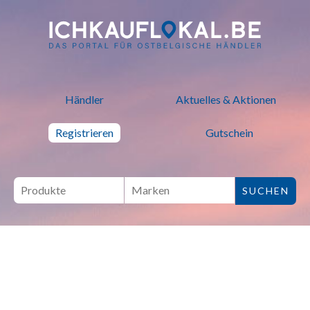
ich kauf lokal - Bei lokalen H
Händler
Aktuelles & Aktionen
Registrieren
Gutschein