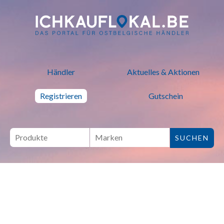
ich kauf lokal - Bei lokalen H
Händler
Aktuelles & Aktionen
Registrieren
Gutschein