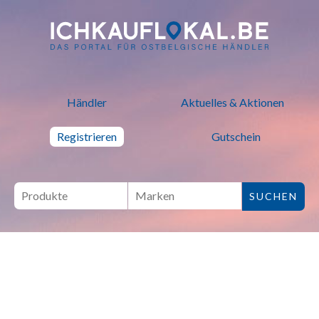
ich kauf lokal - Bei lokalen H
Händler
Aktuelles & Aktionen
Registrieren
Gutschein