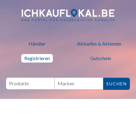
ich kauf lokal - Bei lokalen H
Händler
Aktuelles & Aktionen
Registrieren
Gutschein