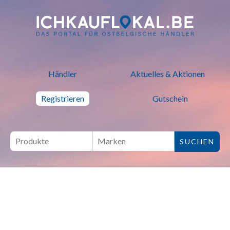
ich kauf lokal - Bei lokalen H
Händler
Aktuelles & Aktionen
Registrieren
Gutschein