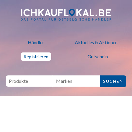
ich kauf lokal - Bei lokalen H
Händler
Aktuelles & Aktionen
Registrieren
Gutschein