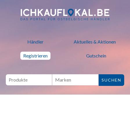
ich kauf lokal - Bei lokalen H
Händler
Aktuelles & Aktionen
Registrieren
Gutschein