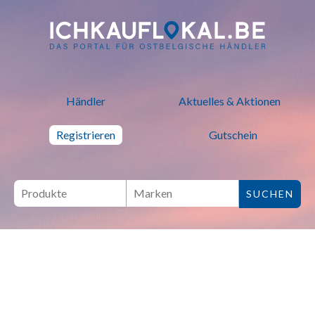
ich kauf lokal - Bei lokalen H
Händler
Aktuelles & Aktionen
Registrieren
Gutschein