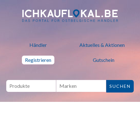
ich kauf lokal - Bei lokalen H
Händler
Aktuelles & Aktionen
Registrieren
Gutschein