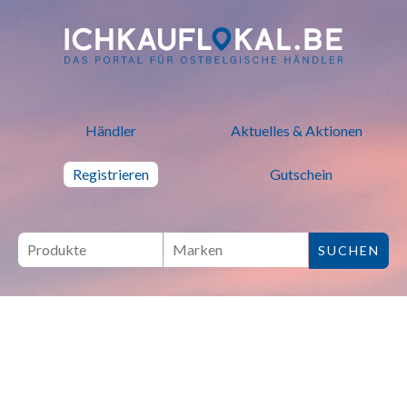
ich kauf lokal - Bei lokalen H
Händler
Aktuelles & Aktionen
Registrieren
Gutschein