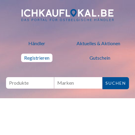
ich kauf lokal - Bei lokalen H
Händler
Aktuelles & Aktionen
Registrieren
Gutschein