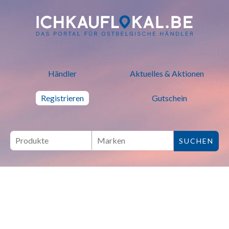
ich kauf lokal - Bei lokalen H
Händler
Aktuelles & Aktionen
Registrieren
Gutschein