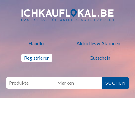
ich kauf lokal - Bei lokalen H
Händler
Aktuelles & Aktionen
Registrieren
Gutschein