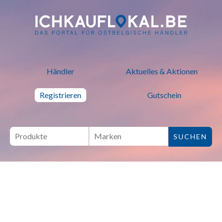
ich kauf lokal - Bei lokalen H
Händler
Aktuelles & Aktionen
Registrieren
Gutschein