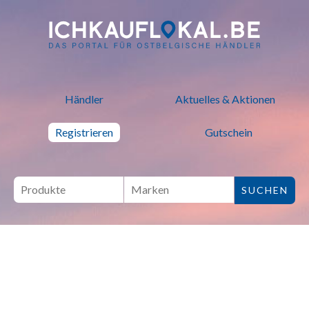
ich kauf lokal - Bei lokalen H
Händler
Aktuelles & Aktionen
Registrieren
Gutschein