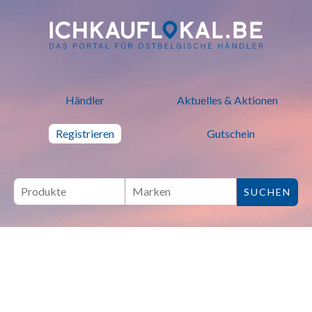
ich kauf lokal - Bei lokalen H
Händler
Aktuelles & Aktionen
Registrieren
Gutschein