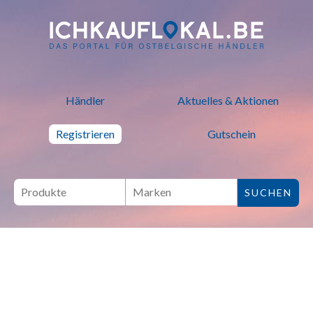
ich kauf lokal - Bei lokalen H
Händler
Aktuelles & Aktionen
Registrieren
Gutschein