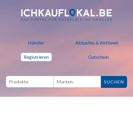
ich kauf lokal - Bei lokalen H
Händler
Aktuelles & Aktionen
Registrieren
Gutschein