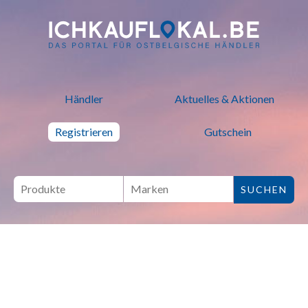
ich kauf lokal - Bei lokalen H
Händler
Aktuelles & Aktionen
Registrieren
Gutschein