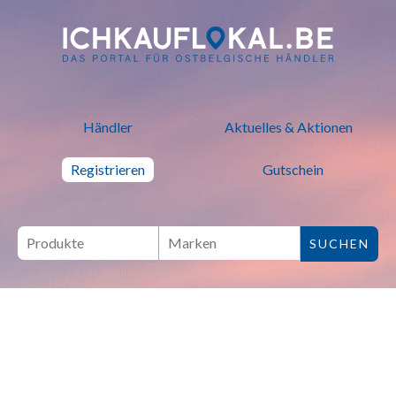
ich kauf lokal - Bei lokalen H
Händler
Aktuelles & Aktionen
Registrieren
Gutschein