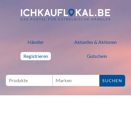
ich kauf lokal - Bei lokalen H
Händler
Aktuelles & Aktionen
Registrieren
Gutschein