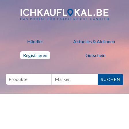
ich kauf lokal - Bei lokalen H
Händler
Aktuelles & Aktionen
Registrieren
Gutschein