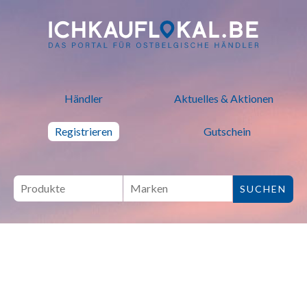
ich kauf lokal - Bei lokalen H
Händler
Aktuelles & Aktionen
Registrieren
Gutschein