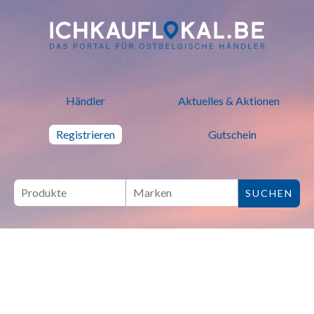
ich kauf lokal - Bei lokalen H
Händler
Aktuelles & Aktionen
Registrieren
Gutschein