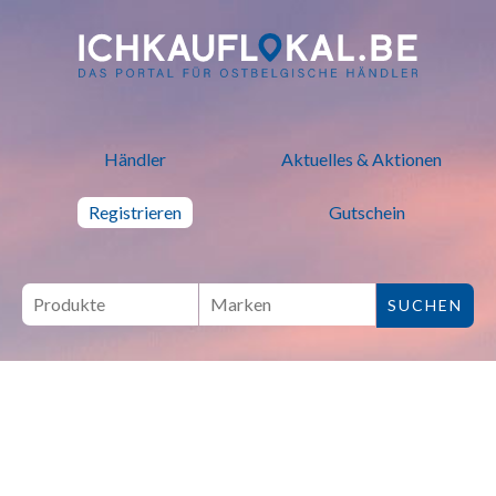
ich kauf lokal - Bei lokalen H
Händler
Aktuelles & Aktionen
Registrieren
Gutschein